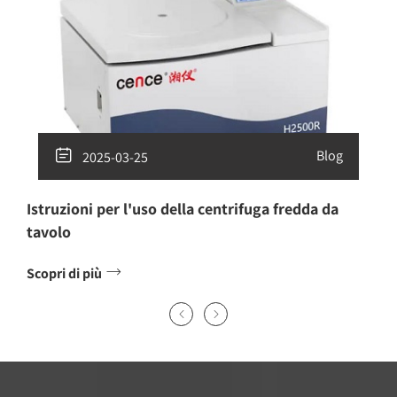

Blog
2025-03-25
Istruzioni per l'uso della centrifuga fredda da
tavolo

Scopri di più

