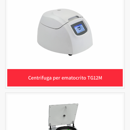
Centrifuga per ematocrito TG12M