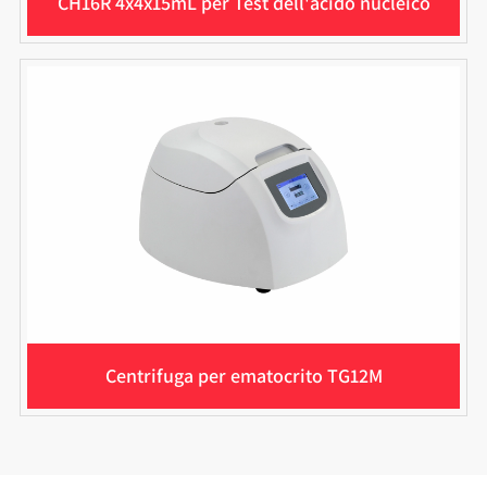
CH16R 4x4x15mL per Test dell'acido nucleico
Centrifuga per ematocrito TG12M