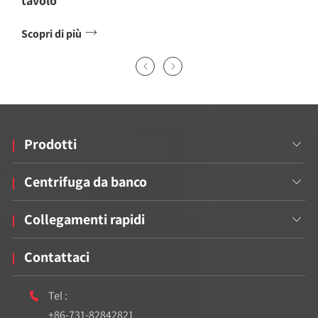
tavolo

Scopri di più


Prodotti

Centrifuga da banco

Collegamenti rapidi

Contattaci
Tel :

+86-731-82842821