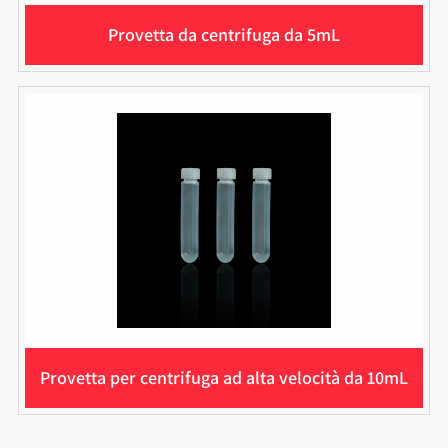
Provetta da centrifuga da 5mL
Provetta per centrifuga ad alta velocità da 10mL