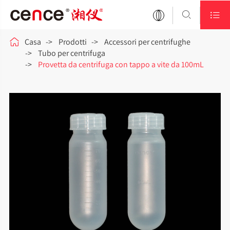



Casa
Prodotti
Accessori per centrifughe
Tubo per centrifuga
Provetta da centrifuga con tappo a vite da 100mL